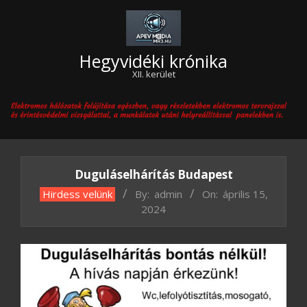
Skip
to
content
Hegyvidéki krónika
XII. kerület
Primary
Navigation
Menu
Duguláselhárítás Budapest
Hirdess velünk
By:
admin
On:
április 15,
2024