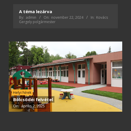
A téma lezárva
By:
admin
On:
november 22, 2024
In:
Kovács
Gergely polgármester
Helyi hírek
Bölcsödéi felvétel
On:
április 2, 2025