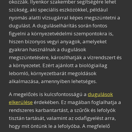
okozzák. Ilyenkor szakember segítségére lehet
szükség, aki speciális eszközökkel, például
nyomás alatti vízsugárral képes megszüntetni a
dugulást. A duguláselhárítás során fontos
figyelni a környezetvédelmi szempontokra is,
hiszen bizonyos vegyi anyagok, amelyeket
gyakran használnak a dugulások
megszüntetésére, károsíthatják a vízrendszert és
a környezetet. Ezért ajánlott a biológiailag
lebomló, környezetbarát megoldások
alkalmazása, amennyiben lehetséges.
A megelőzés is kulcsfontosságú a
dugulások
elkerülése
érdekében. Ez magában foglalhatja a
rendszeres karbantartást, a szűrők és lefolyók
tisztán tartását, valamint az odafigyelést arra,
hogy mit öntünk le a lefolyóba. A megfelelő