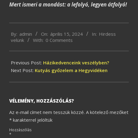
Mert ismeri a mondást: a lefolyó, legyen átfolyó!
2024-
By:
admin
On:
április 15, 2024
In:
Hirdess
04-
velünk
With:
0 Comments
15
Previous Post:
Házikedvenceink veszélyben?
Next Post:
Kutyás győzelem a Hegyvidéken
VÉLEMÉNY, HOZZÁSZÓLÁS?
Az e-mail címet nem tesszük közzé.
A kötelező mezőket
*
karakterrel jelöltük
Hozzászólás
*