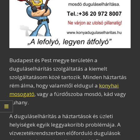
Budapest és Pest megye területén a
duguláselhárítás szolgáltatás a kiemelt
szolgáltatásom közé tartozik. Minden háztartás
rém álma, hogy valamitől eldugul a
konyhai
mosogató
, vagy a fürdőszoba mosdó, kád vagy
zuhany.
A duguláselhárítás a háztartások és üzleti
helyiségek egyik leggyakoribb problémája. A
vízvezetékrendszerben előforduló dugulások