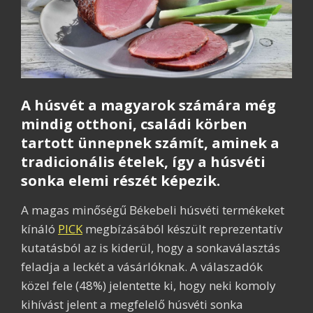
A húsvét a magyarok számára még
mindig otthoni, családi körben
tartott ünnepnek számít, aminek a
tradicionális ételek, így a húsvéti
sonka elemi részét képezik.
A magas minőségű Békebeli húsvéti termékeket
kínáló
PICK
megbízásából készült reprezentatív
kutatásból az is kiderül, hogy a sonkaválasztás
feladja a leckét a vásárlóknak. A válaszadók
közel fele (48%) jelentette ki, hogy neki komoly
kihívást jelent a megfelelő húsvéti sonka