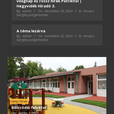
világnap és rossz hírek Patriktól |
Hegyvidék Híradó 3.
By:
admin
On:
december 28, 2024
In:
Kovács
Gergely polgármester
A téma lezárva
By:
admin
On:
november 22, 2024
In:
Kovács
Gergely polgármester
Helyi hírek
Bölcsödéi felvétel
On:
április 2, 2025