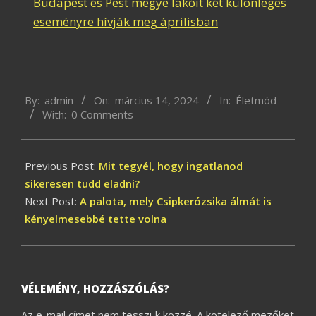
Budapest és Pest megye lakóit két különleges
eseményre hívják meg áprilisban
2024-
By:
admin
On:
március 14, 2024
In:
Életmód
03-
With:
0 Comments
14
Previous Post:
Mit tegyél, hogy ingatlanod
sikeresen tudd eladni?
Next Post:
A palota, mely Csipkerózsika álmát is
kényelmesebbé tette volna
VÉLEMÉNY, HOZZÁSZÓLÁS?
Az e-mail címet nem tesszük közzé.
A kötelező mezőket