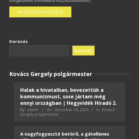
böngészőben a következő hozzászólásomhoz.
Keresés
Keresés
Kovács Gergely polgármester
Halak a hivatalban, bevezettük a
kommunizmust, sose jártam még
ennyi országban | Hegyvidék Híradó 2.
By:
admin
On:
december 28, 2024
In:
Kovács
Gergely polgármester
A nagyfogyasztó betörő, a gátellenes