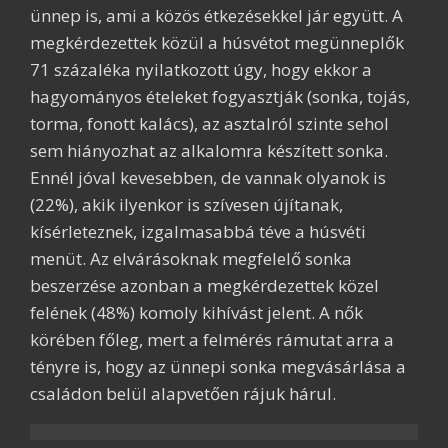
ünnep is, ami a közös étkezésekkel jár együtt. A
megkérdezettek közül a húsvétot megünneplők
71 százaléka nyilatkozott úgy, hogy ekkor a
hagyományos ételeket fogyasztják (sonka, tojás,
torma, fonott kalács), az asztalról szinte sehol
sem hiányozhat az alkalomra készített sonka.
Ennél jóval kevesebben, de vannak olyanok is
(22%), akik ilyenkor is szívesen újítanak,
kísérleteznek, izgalmasabbá téve a húsvéti
menüt. Az elvárásoknak megfelelő sonka
beszerzése azonban a megkérdezettek közel
felének (48%) komoly kihívást jelent. A nők
körében főleg, mert a felmérés rámutat arra a
tényre is, hogy az ünnepi sonka megvásárlása a
családon belül alapvetően rájuk hárul.