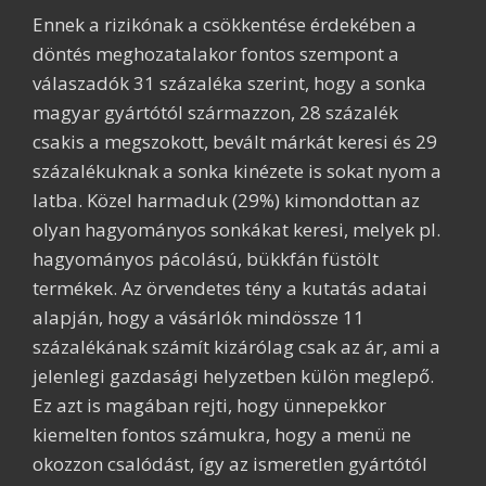
Ennek a rizikónak a csökkentése érdekében a
döntés meghozatalakor fontos szempont a
válaszadók 31 százaléka szerint, hogy a sonka
magyar gyártótól származzon, 28 százalék
csakis a megszokott, bevált márkát keresi és 29
százalékuknak a sonka kinézete is sokat nyom a
latba. Közel harmaduk (29%) kimondottan az
olyan hagyományos sonkákat keresi, melyek pl.
hagyományos pácolású, bükkfán füstölt
termékek. Az örvendetes tény a kutatás adatai
alapján, hogy a vásárlók mindössze 11
százalékának számít kizárólag csak az ár, ami a
jelenlegi gazdasági helyzetben külön meglepő.
Ez azt is magában rejti, hogy ünnepekkor
kiemelten fontos számukra, hogy a menü ne
okozzon csalódást, így az ismeretlen gyártótól